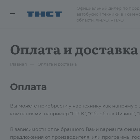
Официальный дилер по про
автобусной техники в Тюмен
области, ХМАО, ЯНАО
Оплата и доставка
—
Главная
Оплата и доставка
Оплата
Вы можете приобрести у нас технику как напрямую з
компаниями, например "ГТЛК", "Сбербанк Лизинг", "Г
В зависимости от выбранного Вами варианта фина
предложения от производителя, или программы го