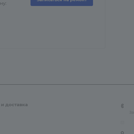
ну:
 и доставка
Контакты
Карта сайта
+7
За
tn
6