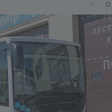
1/9
—