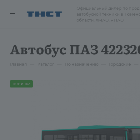
Официальный дилер по про
автобусной техники в Тюмен
области, ХМАО, ЯНАО
Автобус ПАЗ 42232
—
—
—
—
Главная
Каталог
По назначению
Городские
НОВИНКА