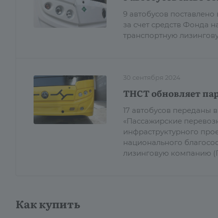
9 автобусов поставлено
за счет средств Фонда 
транспортную лизингову
30 сентября 2024
ТНСТ обновляет пар
17 автобусов переданы 
«Пассажирские перевозк
инфраструктурного прое
национального благосос
лизинговую компанию (Г
Как купить