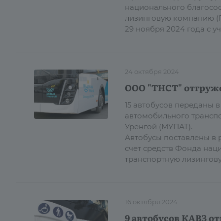
национального благосос
лизинговую компанию (Г
29 ноября 2024 года с 
24 октября 2024
ООО "ТНСТ" отгруже
15 автобусов переданы
автомобильного трансп
Уренгой (МУПАТ).
Автобусы поставлены в 
счет средств Фонда нац
транспортную лизингов
16 октября 2024
9 автобусов КАВЗ о