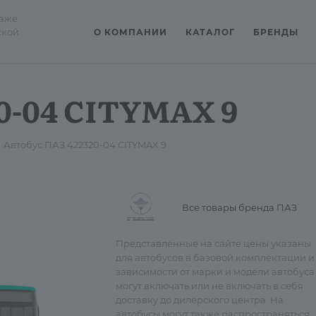
даже
ской
О КОМПАНИИ
КАТАЛОГ
БРЕНДЫ
0-04 CITYMAX 9
Автобус ПАЗ 422320-04 CITYMAX 9
Все товары бренда ПАЗ
Представленные на сайте цены указаны
для автобусов в базовой комплектации и
зависимости от марки и модели автобуса
могут включать или не включать в себя
доставку до дилерского центра. На
автобусы могут также распространяться