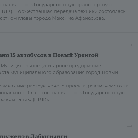
тояния через Государственную транспортную
ТЛК). Торжественная передача техники состоялась
участием главы города Максима Афанасьева.
но 15 автобусов в Новый Уренгой
 в Муниципальное унитарное предприятие
орта муниципального образования город Новый
рамках инфраструктурного проекта, реализуемого за
ионального благосостояния через Государственную
ую компанию (ГТЛК).
тгружено в Лабытнанги